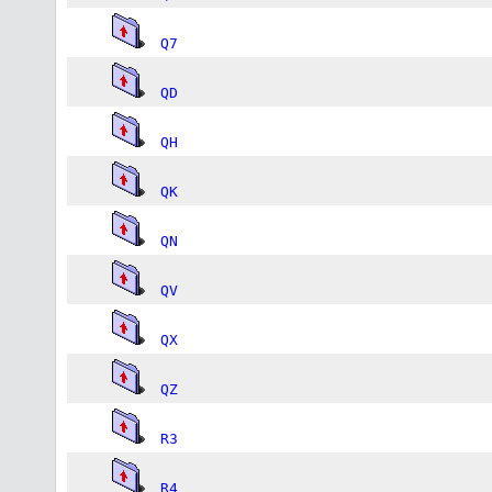
Q7
QD
QH
QK
QN
QV
QX
QZ
R3
R4