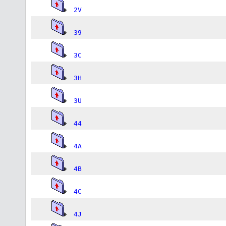
2V
39
3C
3H
3U
44
4A
4B
4C
4J