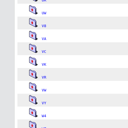
UR
UW
V8
VA
VC
VK
VR
VW
VY
W4