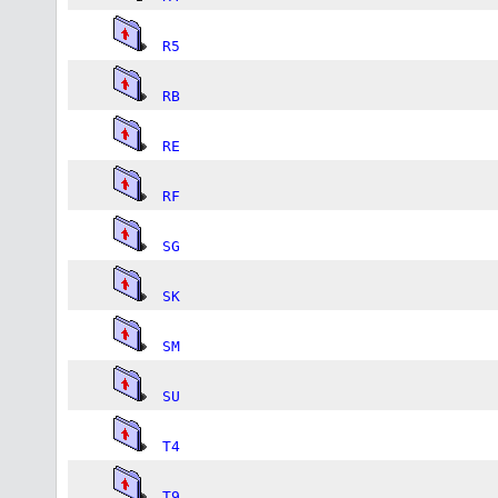
R5
RB
RE
RF
SG
SK
SM
SU
T4
T9