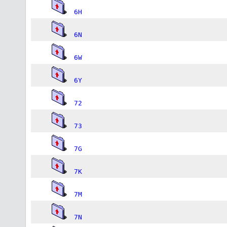
6H
6N
6W
6Y
72
73
7G
7K
7M
7N