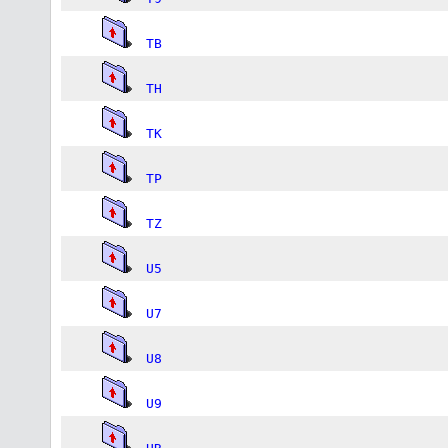
TB
TH
TK
TP
TZ
U5
U7
U8
U9