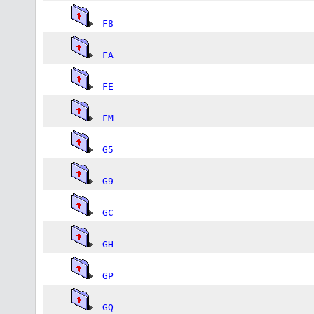
F8
FA
FE
FM
G5
G9
GC
GH
GP
GQ