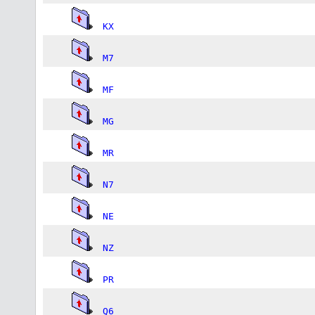
KX
M7
MF
MG
MR
N7
NE
NZ
PR
Q6