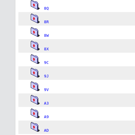
8Q
8R
8W
8X
9C
9J
9V
A3
A9
AD