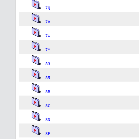
7Q
7V
7W
7Y
83
85
8B
8C
8D
8F