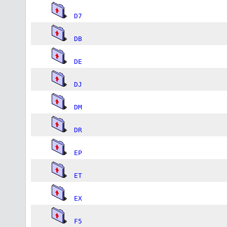
D7
DB
DE
DJ
DM
DR
EP
ET
EX
F5