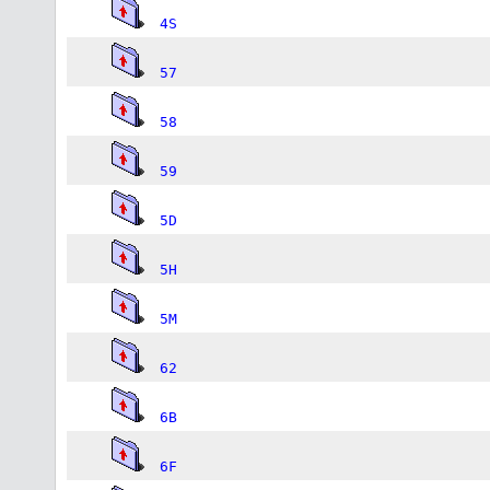
4S
57
58
59
5D
5H
5M
62
6B
6F