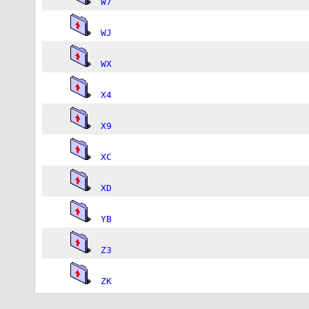
W7
WJ
WX
X4
X9
XC
XD
YB
Z3
ZK