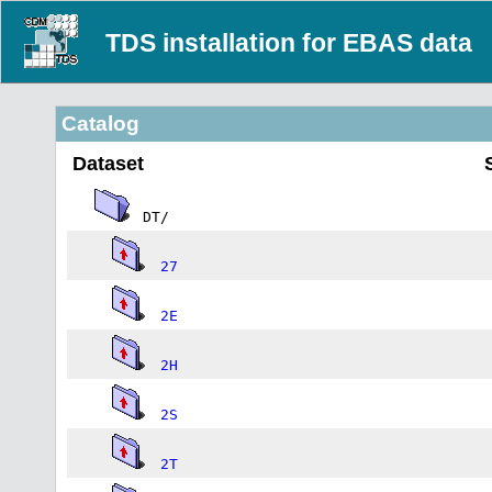
TDS installation for EBAS data
Catalog
Dataset
DT/
27
2E
2H
2S
2T