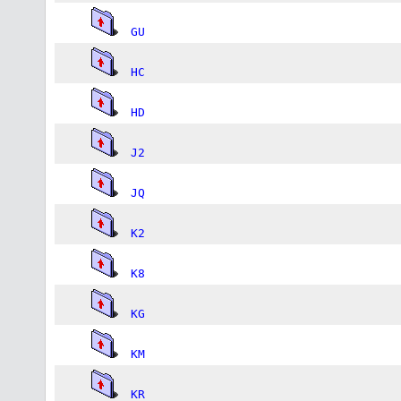
GU
HC
HD
J2
JQ
K2
K8
KG
KM
KR