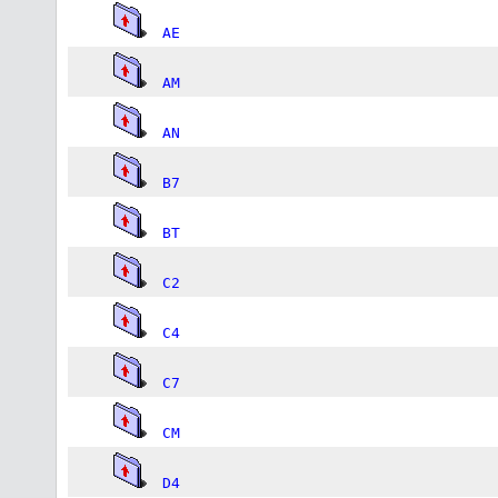
AE
AM
AN
B7
BT
C2
C4
C7
CM
D4