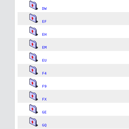
DW
EF
EH
EM
EU
F4
F9
FX
GE
GQ