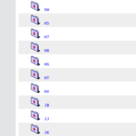
GW
H5
H7
H8
HG
HT
HV
JB
JJ
JK