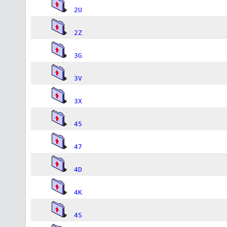
2U
2Z
3G
3V
3X
45
47
4D
4K
4S