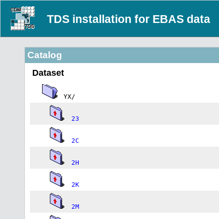
TDS installation for EBAS data
Catalog
Dataset
YX/
23
2C
2H
2K
2M