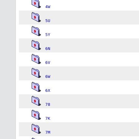
4W
5U
5Y
6N
6V
6W
6X
78
7K
7M