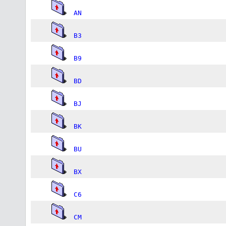
AN
B3
B9
BD
BJ
BK
BU
BX
C6
CM