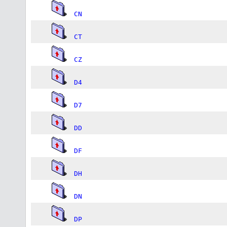
CN
CT
CZ
D4
D7
DD
DF
DH
DN
DP