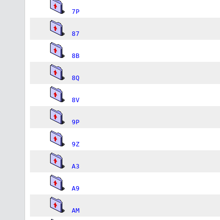
7P
87
8B
8Q
8V
9P
9Z
A3
A9
AM