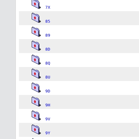
7X
85
89
8D
8Q
8U
9D
9H
9V
9Y