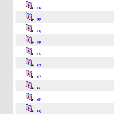
FN
FP
FQ
FR
FS
G3
G7
GC
GM
GQ