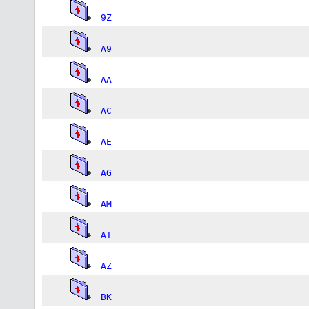
9Z
A9
AA
AC
AE
AG
AM
AT
AZ
BK