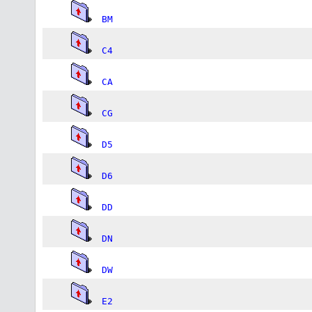
BM
C4
CA
CG
D5
D6
DD
DN
DW
E2