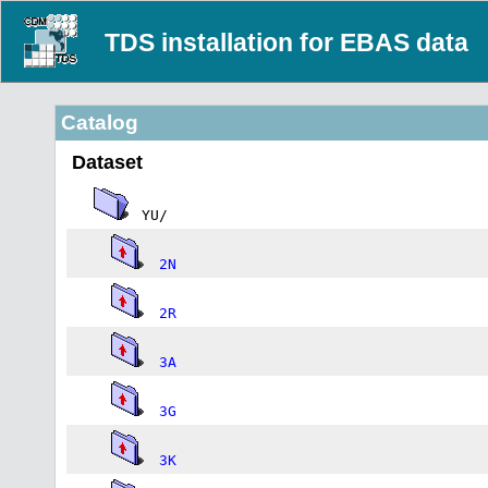
TDS installation for EBAS data
Catalog
Dataset
YU/
2N
2R
3A
3G
3K