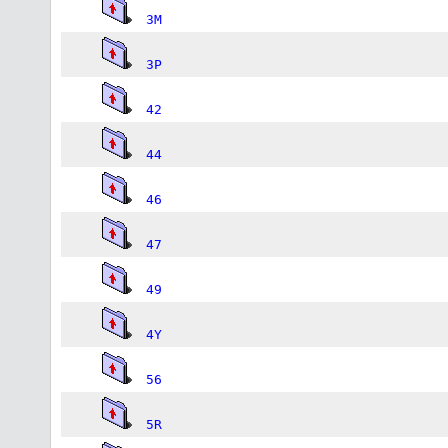
3M
3P
42
44
46
47
49
4Y
56
5R