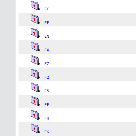
EC
EF
EN
EX
EZ
F2
F5
FF
FH
FK