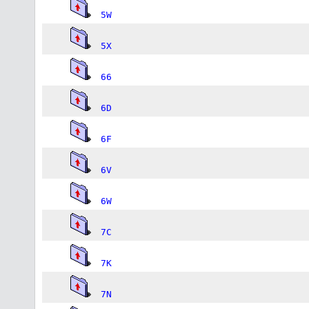
5W
5X
66
6D
6F
6V
6W
7C
7K
7N