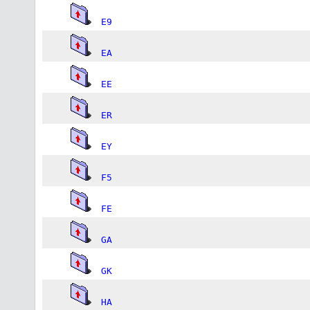
E9
EA
EE
ER
EY
F5
FE
GA
GK
HA