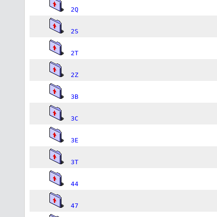
2Q
2S
2T
2Z
3B
3C
3E
3T
44
47