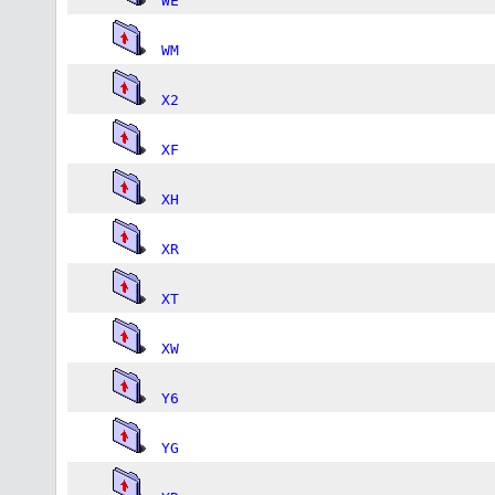
WE
WM
X2
XF
XH
XR
XT
XW
Y6
YG