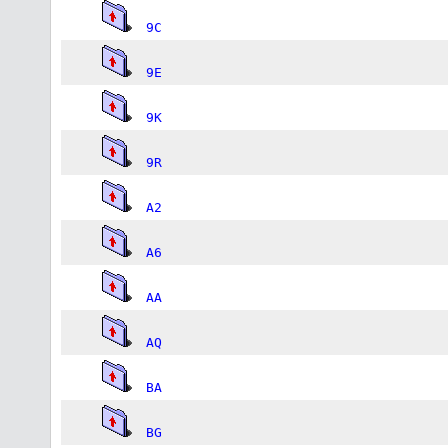
9C
9E
9K
9R
A2
A6
AA
AQ
BA
BG