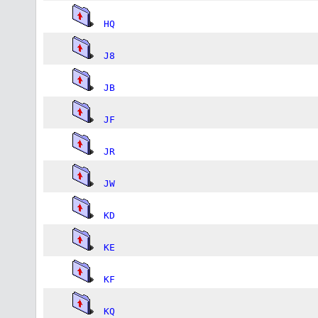
HQ
J8
JB
JF
JR
JW
KD
KE
KF
KQ