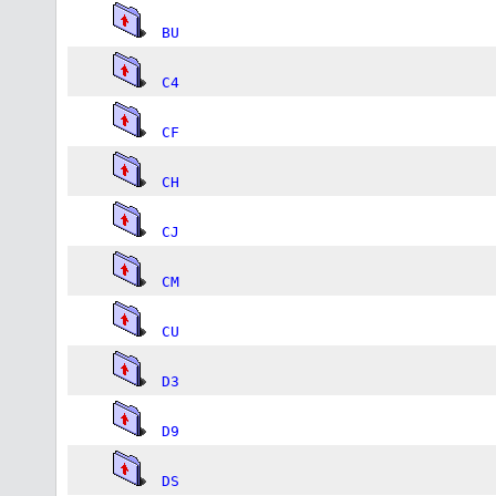
BU
C4
CF
CH
CJ
CM
CU
D3
D9
DS