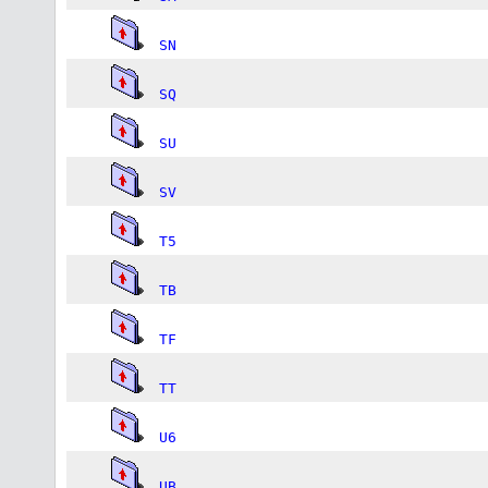
SN
SQ
SU
SV
T5
TB
TF
TT
U6
UB