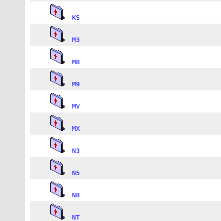
KS
M3
M8
M9
MV
MX
N3
N5
N8
NT