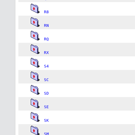
R8
RN
RQ
RX
S4
SC
SD
SE
SK
SM