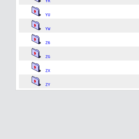
YR
YU
YW
Z6
ZG
ZX
ZY