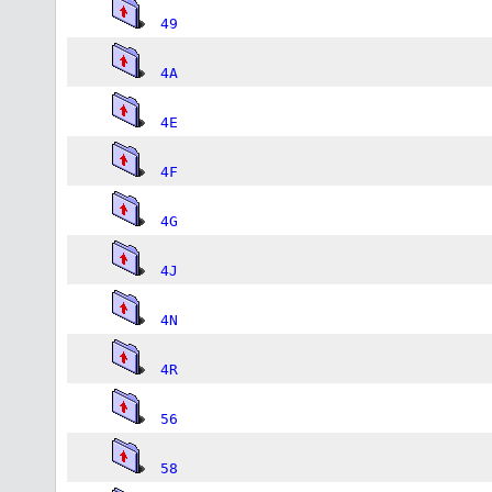
49
4A
4E
4F
4G
4J
4N
4R
56
58