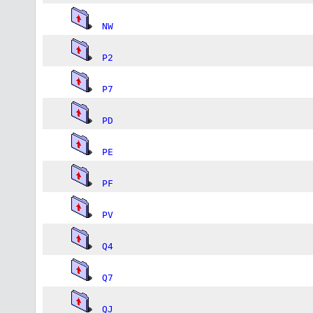
NW
P2
P7
PD
PE
PF
PV
Q4
Q7
QJ