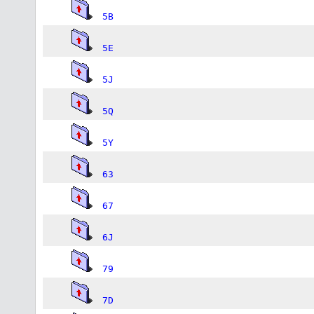
5B
5E
5J
5Q
5Y
63
67
6J
79
7D