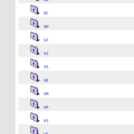
UC
UH
UJ
V2
V5
VE
VM
VP
VS