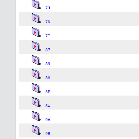
7J
7N
7T
87
89
8H
8P
8W
9A
9B