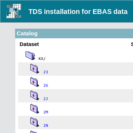
TDS installation for EBAS data
Catalog
Dataset
KX/
23
2G
2J
2M
2N