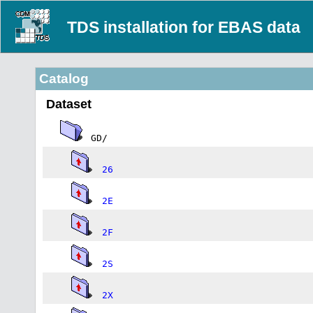
TDS installation for EBAS data
Catalog
Dataset
GD/
26
2E
2F
2S
2X