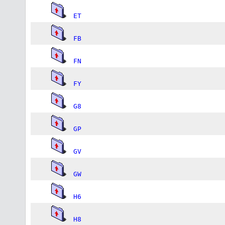
ET
FB
FN
FY
G8
GP
GV
GW
H6
H8