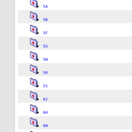
5A
5B
5F
5G
5N
5R
5S
62
6H
6N