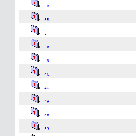
36
3R
3T
3V
43
4C
4G
4V
4X
53