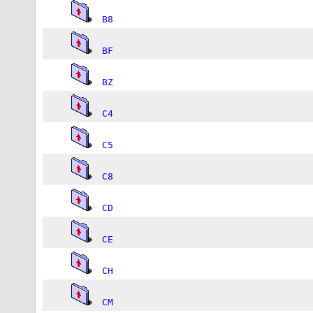
B8
BF
BZ
C4
C5
C8
CD
CE
CH
CM