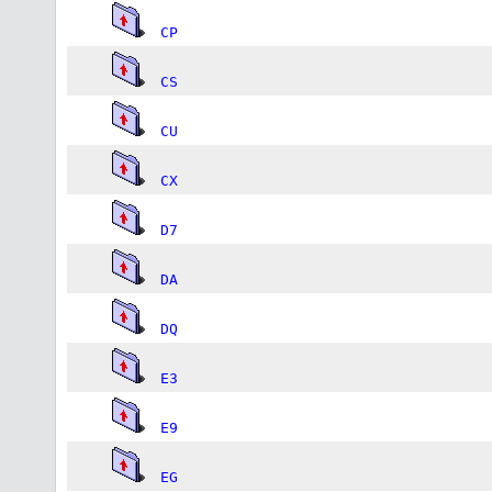
CP
CS
CU
CX
D7
DA
DQ
E3
E9
EG