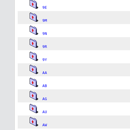
9E
9M
9N
9R
9Y
AA
AB
AG
AU
AW