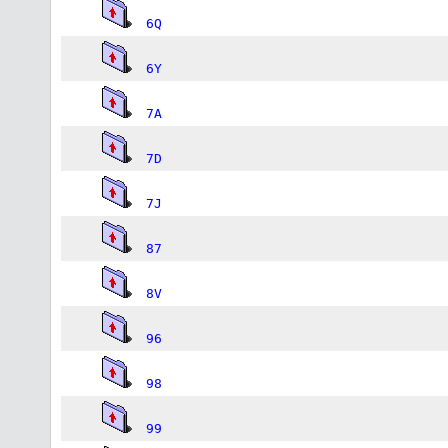
6Q
6Y
7A
7D
7J
87
8V
96
98
99