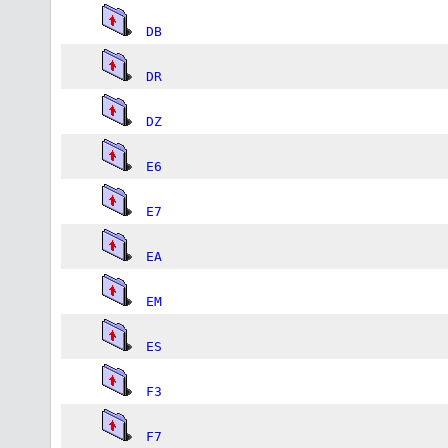
DB
DR
DZ
E6
E7
EA
EM
ES
F3
F7