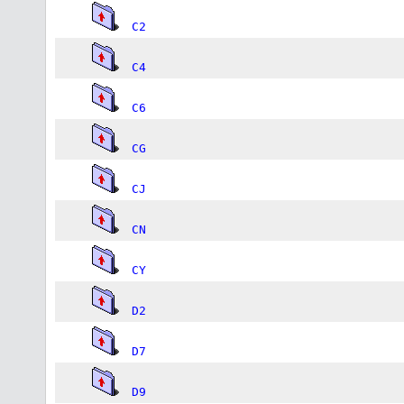
C2
C4
C6
CG
CJ
CN
CY
D2
D7
D9