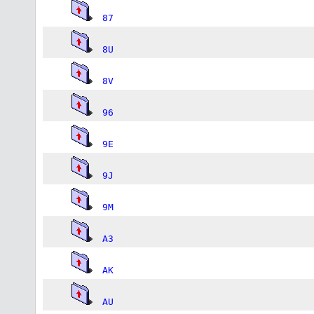
87
8U
8V
96
9E
9J
9M
A3
AK
AU