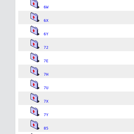
6W
6X
6Y
72
7E
7H
7U
7X
7Y
85