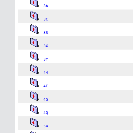
3A
3C
3S
3X
3Y
44
4E
4G
4Q
54