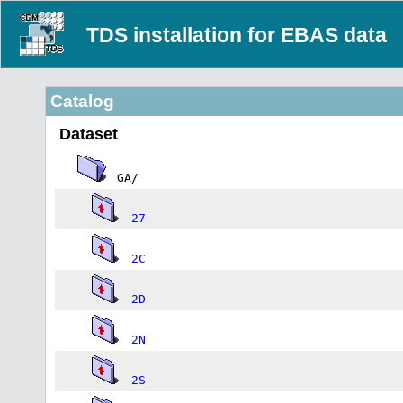
TDS installation for EBAS data
Catalog
Dataset
GA/
27
2C
2D
2N
2S