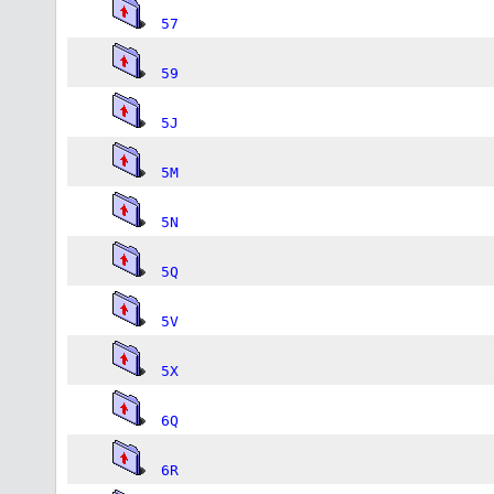
57
59
5J
5M
5N
5Q
5V
5X
6Q
6R