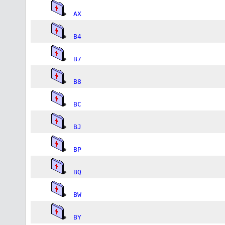
AX
B4
B7
B8
BC
BJ
BP
BQ
BW
BY