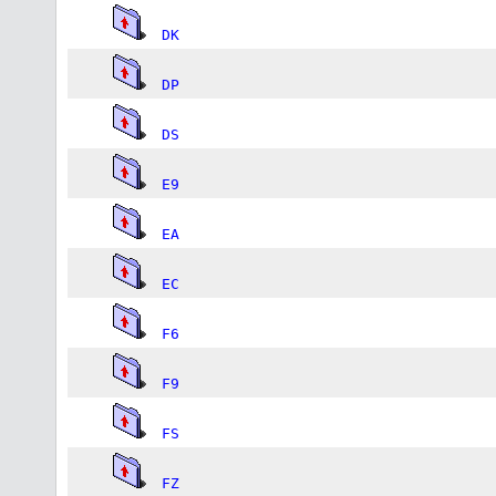
DK
DP
DS
E9
EA
EC
F6
F9
FS
FZ