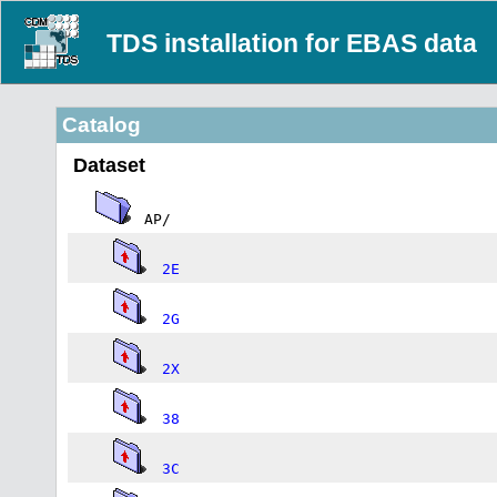
TDS installation for EBAS data
Catalog
Dataset
AP/
2E
2G
2X
38
3C