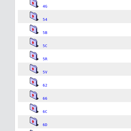
4G
54
5B
5C
5R
5V
62
66
6C
6D