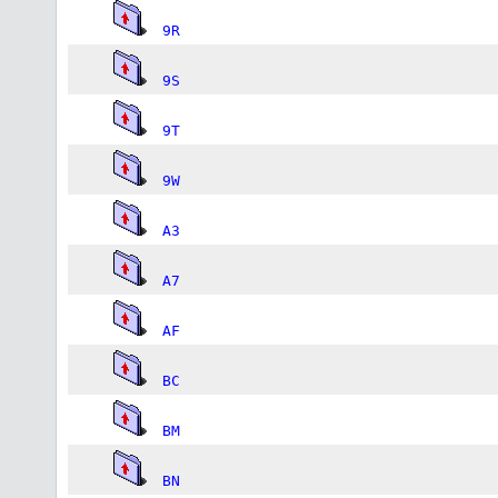
9R
9S
9T
9W
A3
A7
AF
BC
BM
BN