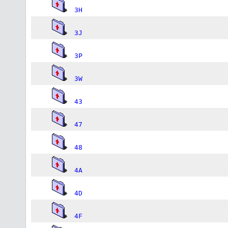
3H
3J
3P
3W
43
47
48
4A
4D
4F