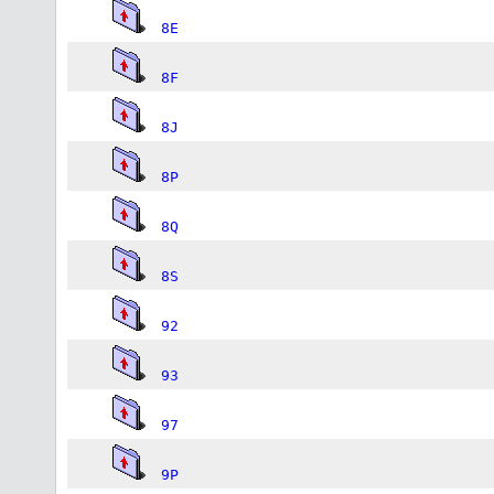
8E
8F
8J
8P
8Q
8S
92
93
97
9P