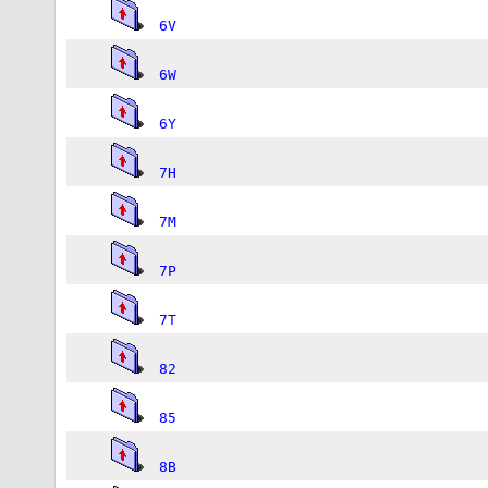
6V
6W
6Y
7H
7M
7P
7T
82
85
8B