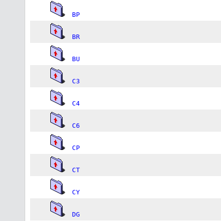
BP
BR
BU
C3
C4
C6
CP
CT
CY
DG