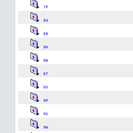
7P
84
88
8H
8N
8T
8V
9P
9S
9W