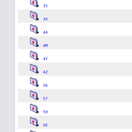
3S
3X
44
4M
4Y
4Z
56
57
59
5E