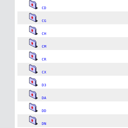
CD
CG
CH
CM
CR
CX
D3
DA
DD
DN