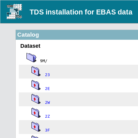
TDS installation for EBAS data
Catalog
Dataset
9M/
23
2E
2W
2Z
3F