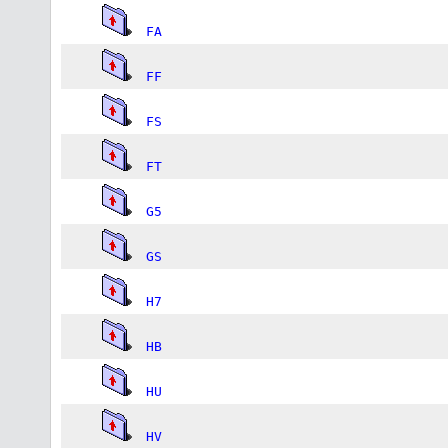
FA
FF
FS
FT
G5
GS
H7
HB
HU
HV