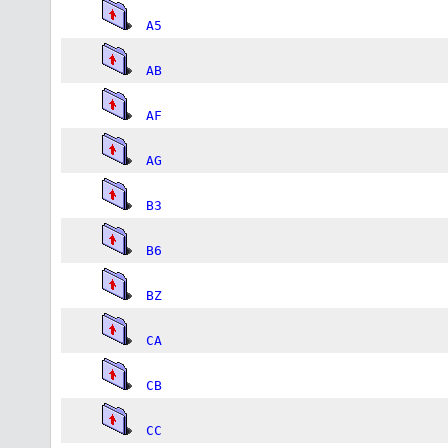
A5
AB
AF
AG
B3
B6
BZ
CA
CB
CC