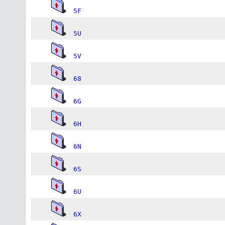
5F
5U
5V
68
6G
6H
6N
6S
6U
6X