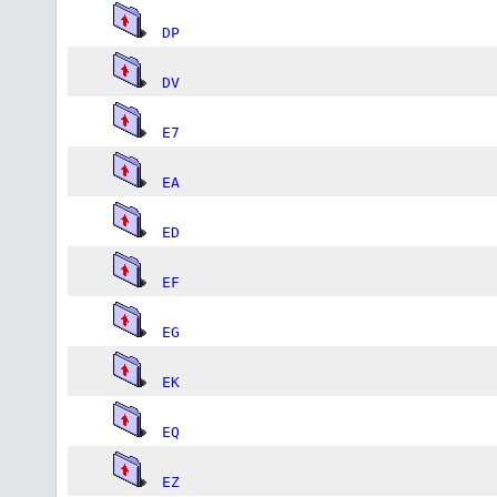
DP
DV
E7
EA
ED
EF
EG
EK
EQ
EZ